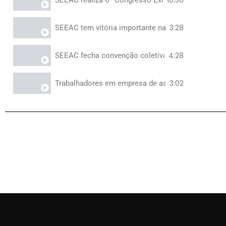
3:28
SEEAC tem vitória importante na Câmara dos Dep
4:28
SEEAC fecha convenção coletiva nas empresas ter
3:02
Trabalhadores em empresa de asseio e conservaç