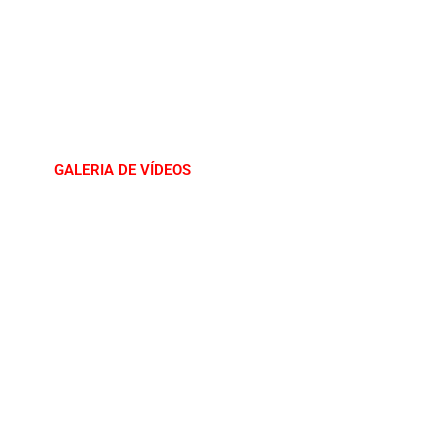
GALERIA DE VÍDEOS
m São Luís
Outubro Rosa
 16 de Novembro
eac