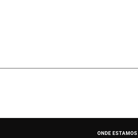
utados
ceirizadas
ão em campanha salarial
ONDE ESTAMOS