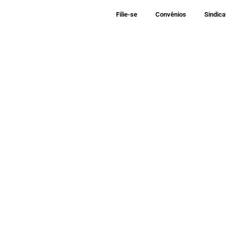
Ir
Home
Filie-se
Convênios
Sindica
para
o
conteúdo