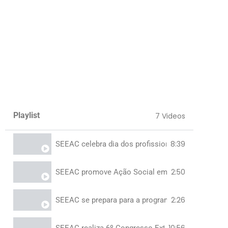
Playlist
7 Videos
8:39
SEEAC celebra dia dos profissionais da limpeza e
2:50
SEEAC promove Ação Social em programação do 
2:26
SEEAC se prepara para a programação para o dia
10:56
SEEAC realiza 6º Congresso Extraordinário Conse