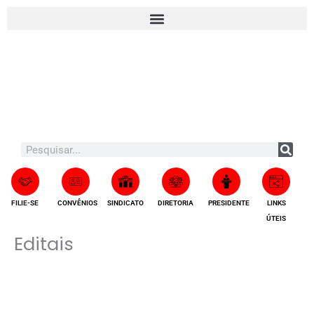
Ir
para
o
conteúdo
Search
FILIE-SE
CONVÊNIOS
SINDICATO
DIRETORIA
PRESIDENTE
LINKS
ÚTEIS
Editais