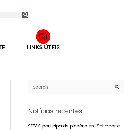
TE
LINKS ÚTEIS
P
e
s
Notícias recentes
q
u
SEEAC participa de plenária em Salvador e