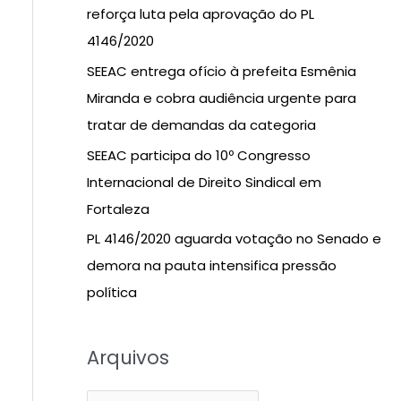
i
reforça luta pela aprovação do PL
s
4146/2020
a
SEEAC entrega ofício à prefeita Esmênia
r
Miranda e cobra audiência urgente para
p
tratar de demandas da categoria
o
SEEAC participa do 10º Congresso
r
Internacional de Direito Sindical em
:
Fortaleza
PL 4146/2020 aguarda votação no Senado e
demora na pauta intensifica pressão
política
Arquivos