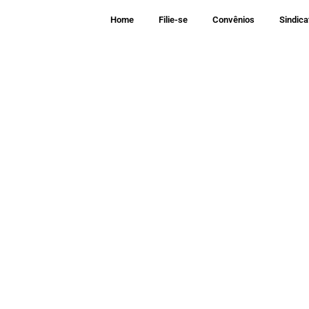
Ir
Home
Filie-se
Convênios
Sindica
para
o
conteúdo