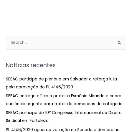
P
e
s
Notícias recentes
q
u
SEEAC participa de plenária em Salvador e reforça luta
i
pela aprovação do PL 4146/2020
s
SEEAC entrega ofício à prefeita Esmênia Miranda e cobra
a
audiência urgente para tratar de demandas da categoria
r
SEEAC participa do 10º Congresso Internacional de Direito
p
Sindical em Fortaleza
o
PL 4146/2020 aguarda votação no Senado e demora na
r