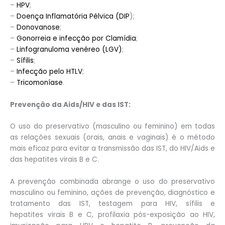
–
HPV
;
–
Doença Inflamatória Pélvica (DIP
);
–
Donovanose
;
–
Gonorreia e infecção por Clamídia
;
–
Linfogranuloma venéreo (LGV)
;
–
Sífilis
;
–
Infecção pelo HTLV
;
–
Tricomoníase
.
Prevenção da Aids/HIV e das IST:
O uso do preservativo (masculino ou feminino) em todas
as relações sexuais (orais, anais e vaginais) é o método
mais eficaz para evitar a transmissão das IST, do HIV/Aids e
das hepatites virais B e C.
A prevenção combinada abrange o uso do preservativo
masculino ou feminino, ações de prevenção, diagnóstico e
tratamento das IST, testagem para HIV, sífilis e
hepatites virais B e C, profilaxia pós-exposição ao HIV,