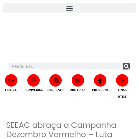
Ir
A
para
r
o
q
conteúdo
u
i
v
o
s
Search
FILIE-SE
CONVÊNIOS
SINDICATO
DIRETORIA
PRESIDENTE
LINKS
ÚTEIS
SEEAC abraça a Campanha
Dezembro Vermelho – Luta