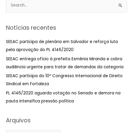
P
e
s
Notícias recentes
q
u
SEEAC participa de plenária em Salvador e reforça luta
i
pela aprovação do PL 4146/2020
s
SEEAC entrega ofício à prefeita Esmênia Miranda e cobra
a
audiência urgente para tratar de demandas da categoria
r
SEEAC participa do 10º Congresso Internacional de Direito
p
Sindical em Fortaleza
o
PL 4146/2020 aguarda votação no Senado e demora na
r
pauta intensifica pressão política
:
Arquivos