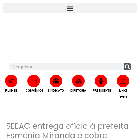
Ir
A
para
r
o
q
conteúdo
u
i
v
o
s
Search
FILIE-SE
CONVÊNIOS
SINDICATO
DIRETORIA
PRESIDENTE
LINKS
ÚTEIS
SEEAC entrega ofício à prefeita
Esmênia Miranda e cobra