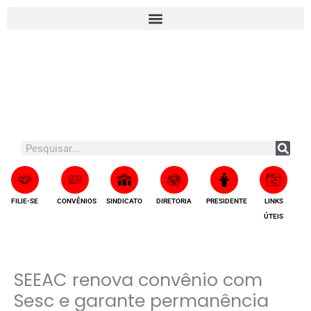
Ir
A
para
r
o
q
conteúdo
u
i
v
o
s
Search
FILIE-SE
CONVÊNIOS
SINDICATO
DIRETORIA
PRESIDENTE
LINKS
ÚTEIS
SEEAC renova convênio com
Sesc e garante permanência