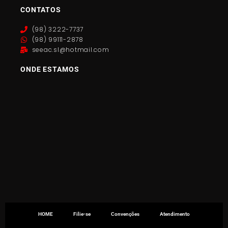
CONTATOS
(98) 3222-7737
(98) 99111-2878
seeac.sl@hotmail.com
ONDE ESTAMOS
HOME
Filie-se
Convenções
Atendimento