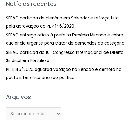
Notícias recentes
q
u
SEEAC participa de plenária em Salvador e reforça luta
i
pela aprovação do PL 4146/2020
s
SEEAC entrega ofício à prefeita Esmênia Miranda e cobra
a
audiência urgente para tratar de demandas da categoria
r
SEEAC participa do 10º Congresso Internacional de Direito
p
Sindical em Fortaleza
o
PL 4146/2020 aguarda votação no Senado e demora na
r
pauta intensifica pressão política
:
Arquivos