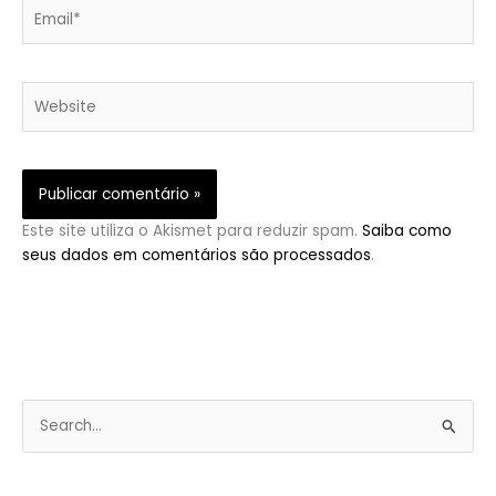
Email*
Website
Este site utiliza o Akismet para reduzir spam.
Saiba como
seus dados em comentários são processados
.
P
e
s