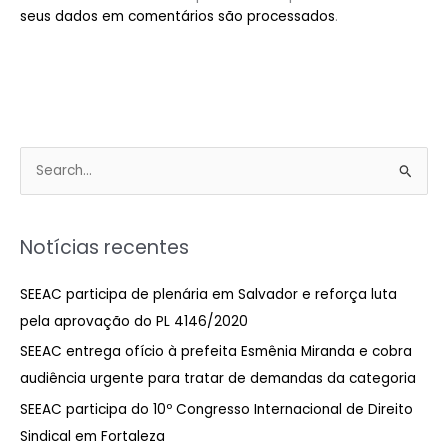
seus dados em comentários são processados
.
P
e
s
Notícias recentes
q
u
SEEAC participa de plenária em Salvador e reforça luta
i
pela aprovação do PL 4146/2020
s
SEEAC entrega ofício à prefeita Esmênia Miranda e cobra
a
audiência urgente para tratar de demandas da categoria
r
SEEAC participa do 10º Congresso Internacional de Direito
p
Sindical em Fortaleza
o