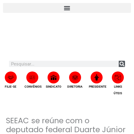
Ir
A
para
r
o
q
conteúdo
u
i
v
o
s
Search
FILIE-SE
CONVÊNIOS
SINDICATO
DIRETORIA
PRESIDENTE
LINKS
ÚTEIS
SEEAC se reúne com o
deputado federal Duarte Júnior