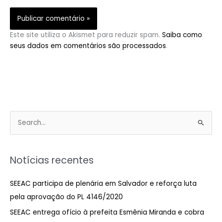
Este site utiliza o Akismet para reduzir spam.
Saiba como
seus dados em comentários são processados
.
P
e
s
Notícias recentes
q
u
SEEAC participa de plenária em Salvador e reforça luta
i
pela aprovação do PL 4146/2020
s
SEEAC entrega ofício à prefeita Esmênia Miranda e cobra
a