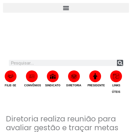
Ir
A
para
r
o
q
conteúdo
u
i
v
o
s
Search
FILIE-SE
CONVÊNIOS
SINDICATO
DIRETORIA
PRESIDENTE
LINKS
ÚTEIS
Diretoria realiza reunião para
avaliar gestão e traçar metas