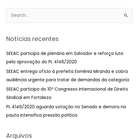
P
e
s
Notícias recentes
q
u
SEEAC participa de plenária em Salvador e reforça luta
i
pela aprovação do PL 4146/2020
s
SEEAC entrega ofício à prefeita Esmênia Miranda e cobra
a
audiência urgente para tratar de demandas da categoria
r
SEEAC participa do 10º Congresso Internacional de Direito
p
Sindical em Fortaleza
o
PL 4146/2020 aguarda votação no Senado e demora na
r
pauta intensifica pressão política
:
Arquivos