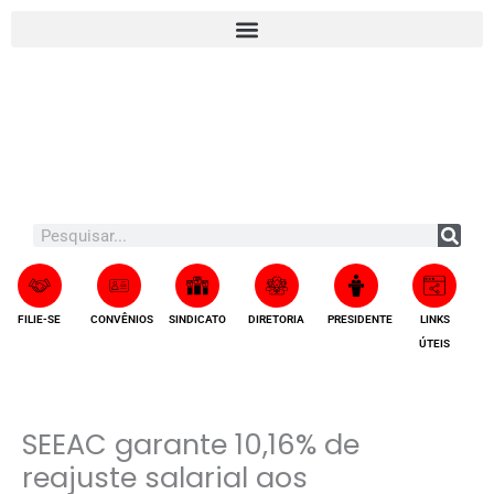
Ir
A
para
r
o
q
conteúdo
u
i
v
o
s
Search
FILIE-SE
CONVÊNIOS
SINDICATO
DIRETORIA
PRESIDENTE
LINKS
ÚTEIS
SEEAC garante 10,16% de
reajuste salarial aos